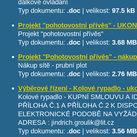
dálkové ovládání
Typ dokumentu:
.doc
|
velikost:
97.5 kB
Projekt "pohotovostní přívěs" - UK
Projekt "pohotovostní přívěs"
Typ dokumentu:
.doc
|
velikost:
3.68 MB
Projekt "Pohotovostní přívěs" - nák
Nákup sítě - prubní plot
Typ dokumentu:
.doc
|
velikost:
2.76 MB
Výběrové řízení - Kolové rypadlo - u
Kolové rypadlo - KUPNÍ SMLOUVU A 
PŘÍLOHA Č.1 A PŘÍLOHA Č.2 K DISPO
ELEKTRONICKÉ PODOBĚ NA VYŽÁDÁ
ADRESA : jindrich.groulik@lit.cz
Typ dokumentu:
.doc
|
velikost:
3.56 MB