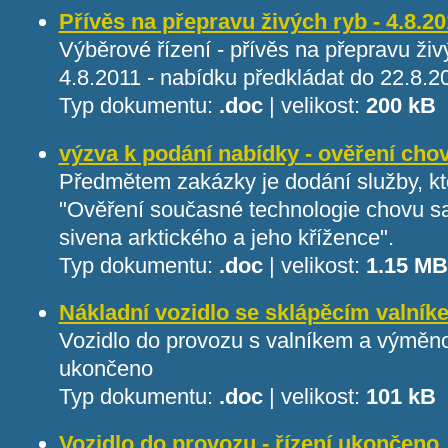
Přívěs na přepravu živých ryb - 4.8.
Výběrové řízení - přívěs na přepravu ži
4.8.2011 - nabídku předkládat do 22.8.2
Typ dokumentu:
.doc
|
velikost:
200 kB
výzva k podání nabídky - ověření cho
Předmětem zakázky je dodání služby, kte
"Ověření současné technologie chovu s
sivena arktického a jeho křížence".
Typ dokumentu:
.doc
|
velikost:
1.15 MB
Nákladní vozidlo se sklápěcím valník
Vozidlo do provozu s valníkem a výměno
ukončeno
Typ dokumentu:
.doc
|
velikost:
101 kB
Vozidlo do provozu - řízení ukončeno