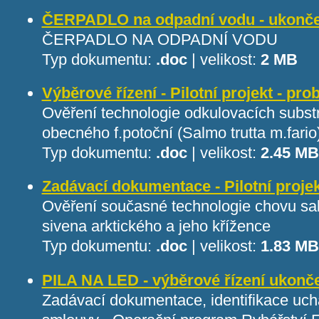
ČERPADLO na odpadní vodu - ukonč
ČERPADLO NA ODPADNÍ VODU
Typ dokumentu:
.doc
|
velikost:
2 MB
Výběrové řízení - Pilotní projekt - pr
Ověření technologie odkulovacích substr
obecného f.potoční (Salmo trutta m.fario
Typ dokumentu:
.doc
|
velikost:
2.45 MB
Zadávací dokumentace - Pilotní proje
Ověření současné technologie chovu sa
sivena arktického a jeho křížence
Typ dokumentu:
.doc
|
velikost:
1.83 MB
PILA NA LED - výběrové řízení ukonč
Zadávací dokumentace, identifikace uch