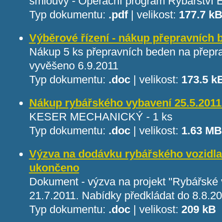
smlouvy - Operační program Rybářství 
Typ dokumentu:
.pdf
|
velikost:
177.7 k
Výběrové řízení - nákup přepravních 
Nákup 5 ks přepravních beden na přepra
vyvěšeno 6.9.2011
Typ dokumentu:
.doc
|
velikost:
173.5 k
Nákup rybářského vybavení 25.5.2011 
KESER MECHANICKÝ - 1 ks
Typ dokumentu:
.doc
|
velikost:
1.63 MB
Výzva na dodávku rybářského vozidla 
ukončeno
Dokument - výzva na projekt "Rybářské 
21.7.2011. Nabídky předkládat do 8.8.20
Typ dokumentu:
.doc
|
velikost:
209 kB