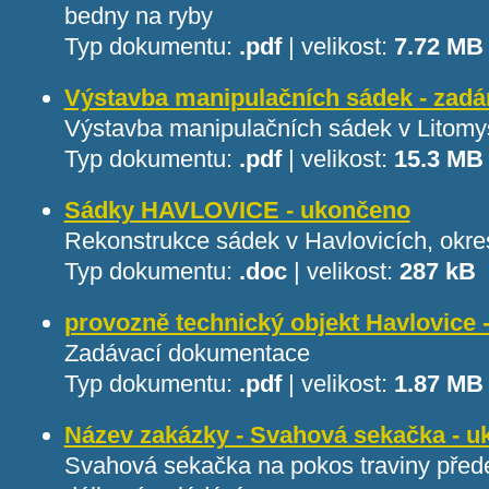
bedny na ryby
Typ dokumentu:
.pdf
|
velikost:
7.72 MB
Výstavba manipulačních sádek - zadá
Výstavba manipulačních sádek v Litomyšl
Typ dokumentu:
.pdf
|
velikost:
15.3 MB
Sádky HAVLOVICE - ukončeno
Rekonstrukce sádek v Havlovicích, okr
Typ dokumentu:
.doc
|
velikost:
287 kB
provozně technický objekt Havlovice 
Zadávací dokumentace
Typ dokumentu:
.pdf
|
velikost:
1.87 MB
Název zakázky - Svahová sekačka - 
Svahová sekačka na pokos traviny přede