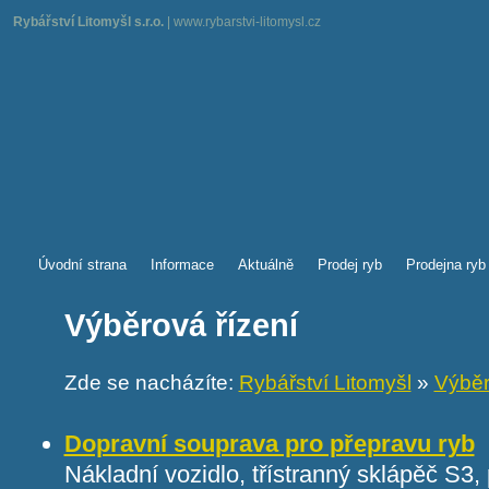
Rybářství Litomyšl s.r.o.
| www.rybarstvi-litomysl.cz
Úvodní strana
Informace
Aktuálně
Prodej ryb
Prodejna ryb
Výběrová řízení
Zde se nacházíte:
Rybářství Litomyšl
»
Výběr
Dopravní souprava pro přepravu ryb
Nákladní vozidlo, třístranný sklápěč S3,